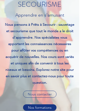
SECOURISME
Apprendre en s'amusant
Nous pensons à Prêts à Secourir : sauvetage
et secourisme que tout le monde a le droit
d'apprendre. Nos spécialistes vous
apportent les connaissances nécessaires
pour affûter vos compétences ou en
acquérir de nouvelles. Nos cours sont variés
et uniques afin de convenir à tous les
niveaux et besoins. Explorez notre site pour
en savoir plus et contactez-nous pour toute
question.
Nous contacter
Nos formations