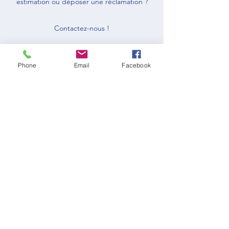
estimation ou déposer une réclamation ?
Contactez-nous !
Phone
Email
Facebook
8 bis route de la côte, 17550 Dolus d'Oléron
fd.pretsasecourir@gmail.com
06 21 25 12 60