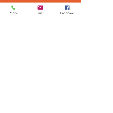
c'est la durée d'une entraînement BNSSA
Phone
Email
Facebook
12
c'est le nombre maximum d'apprenant pour
un entraînement BNSSA
94 %