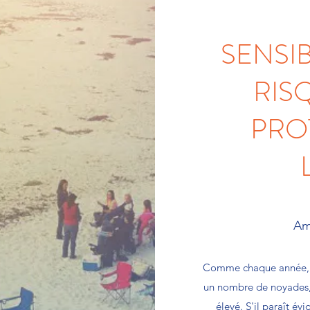
SENSIB
RIS
PRO
Am
Comme chaque année, la
un nombre de noyades, 
élevé. S'il paraît év